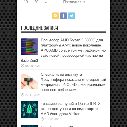
19
20
»
...
Последняя »
ПОСЛЕДНИЕ ЗАПИСИ
Процессор AMD Ryzen 5 5600G для
платформы АМ4: новое поколение
APU AMD со все той же графикой, но
зато новой процессорной частью на
базе Zen3
08.09.2021
Специалисты института
Фраунгофера показали многоцветный
микродисплей OLED с минимальным
энергопотреблением
27.11.2021
Трассировка лучей в Quake II RTX
стала доступна и на видеокартах
AMD благодаря Vulkan
16.12.2020