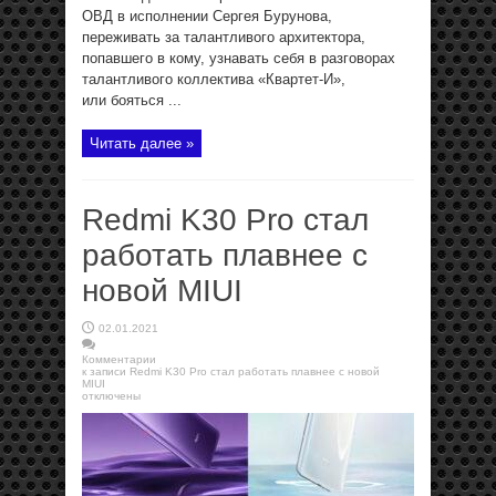
ОВД в исполнении Сергея Бурунова,
переживать за талантливого архитектора,
попавшего в кому, узнавать себя в разговорах
талантливого коллектива «Квартет-И»,
или бояться ...
Читать далее »
Redmi K30 Pro стал
работать плавнее с
новой MIUI
02.01.2021
Комментарии
к записи Redmi K30 Pro стал работать плавнее с новой
MIUI
отключены