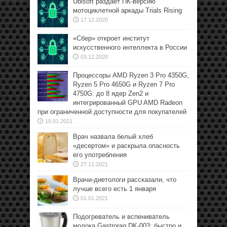
Ubisoft раздаёт ПК-версию
мотоциклетной аркады Trials Rising
17.12.2020
«Сбер» откроет институт
искусственного интеллекта в России
03.12.2020
Процессоры AMD Ryzen 3 Pro 4350G,
Ryzen 5 Pro 4650G и Ryzen 7 Pro
4750G: до 8 ядер Zen2 и
интегрированный GPU AMD Radeon
при ограниченной доступности для покупателей
15.01.2021
Врач назвала белый хлеб
«десертом» и раскрыла опасность
его употребления
27.11.2021
Врачи-диетологи рассказали, что
лучше всего есть 1 января
01.01.2021
Подогреватель и вспениватель
молока Gastrorag DK-003: быстро и