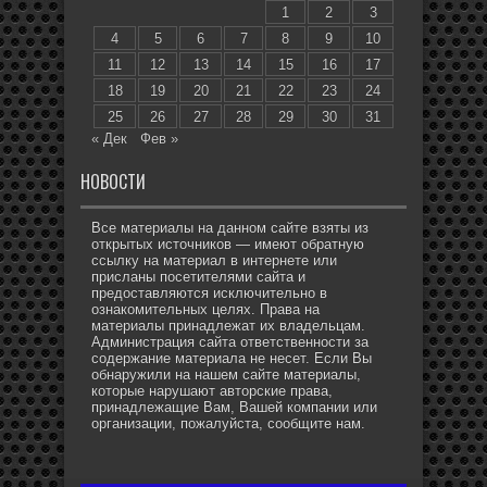
1
2
3
4
5
6
7
8
9
10
11
12
13
14
15
16
17
18
19
20
21
22
23
24
25
26
27
28
29
30
31
« Дек
Фев »
НОВОСТИ
Все материалы на данном сайте взяты из
открытых источников — имеют обратную
ссылку на материал в интернете или
присланы посетителями сайта и
предоставляются исключительно в
ознакомительных целях. Права на
материалы принадлежат их владельцам.
Администрация сайта ответственности за
содержание материала не несет. Если Вы
обнаружили на нашем сайте материалы,
которые нарушают авторские права,
принадлежащие Вам, Вашей компании или
организации, пожалуйста, сообщите нам.