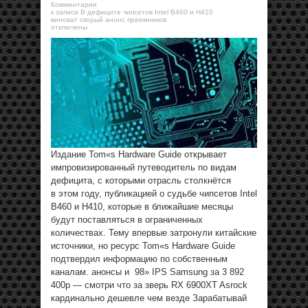
Комментарии
к записи В дефиците чипсетов Intel B460 и H410
виноват скорый анонс преемников
отключены
Издание Tom«s Hardware Guide открывает
импровизированный путеводитель по видам
дефицита, с которыми отрасль столкнётся
в этом году, публикацией о судьбе чипсетов Intel
B460 и H410, которые в ближайшие месяцы
будут поставляться в ограниченных
количествах. Тему впервые затронули китайские
источники, но ресурс Tom«s Hardware Guide
подтвердил информацию по собственным
каналам. анонсы и 98» IPS Samsung за 3 892
400р — смотри что за зверь RX 6900XT Asrock
кардинально дешевле чем везде Зарабатывай