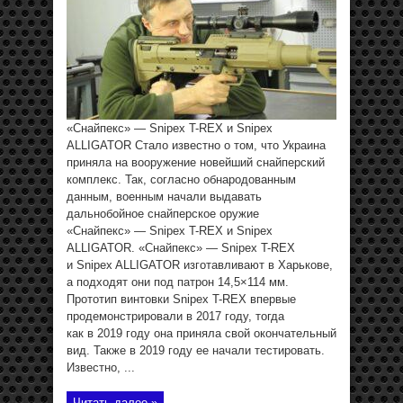
«Снайпекс» — Snipex T-REX и Snipex
ALLIGATOR Стало известно о том, что Украина
приняла на вооружение новейший снайперский
комплекс. Так, согласно обнародованным
данным, военным начали выдавать
дальнобойное снайперское оружие
«Снайпекс» — Snipex T-REX и Snipex
ALLIGATOR. «Снайпекс» — Snipex T-REX
и Snipex ALLIGATOR изготавливают в Харькове,
а подходят они под патрон 14,5×114 мм.
Прототип винтовки Snipex T-REX впервые
продемонстрировали в 2017 году, тогда
как в 2019 году она приняла свой окончательный
вид. Также в 2019 году ее начали тестировать.
Известно, ...
Читать далее »