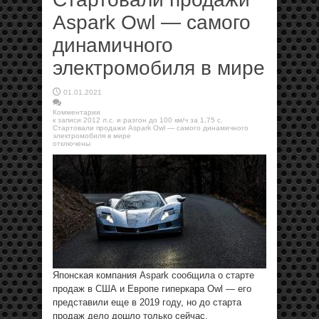
Aspark Owl — самого
динамичного
электромобиля в мире
01.01.2021
Комментарии
к записи 2012 л.с. и разгон до 100 км/ч за 1,75 с.
Стартовали продажи Aspark Owl — самого динамичного
электромобиля в мире
отключены
Японская компания Aspark сообщила о старте
продаж в США и Европе гиперкара Owl — его
представили еще в 2019 году, но до старта
продаж дело дошло только сейчас.