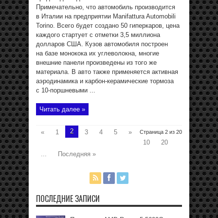
Примечательно, что автомобиль производится
в Италии на предприятии Manifattura Automobili
Torino. Всего будет создано 50 гиперкаров, цена
каждого стартует с отметки 3,5 миллиона
долларов США. Кузов автомобиля построен
на базе монокока их углеволокна, многие
внешние панели произведены из того же
материала. В авто также применяется активная
аэродинамика и карбон-керамические тормоза
с 10-поршневыми ...
Читать далее »
2
«
1
3
4
5
»
Страница 2 из 20
10
20
...
Последняя »
ПОСЛЕДНИЕ ЗАПИСИ