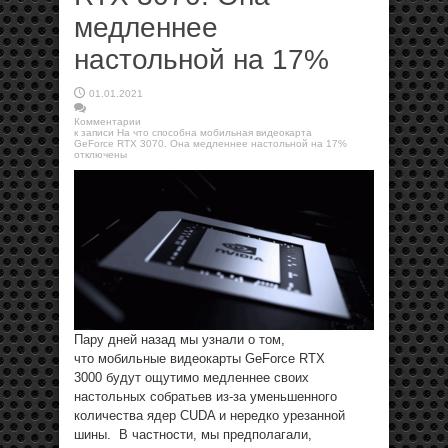
медленнее
настольной на 17%
01.01.2021
Комментарии
к записи На что способна мобильная видеокарта
GeForce RTX 3070. Она медленнее настольной на 17%
отключены
Пару дней назад мы узнали о том,
что мобильные видеокарты GeForce RTX
3000 будут ощутимо медленнее своих
настольных собратьев из-за уменьшенного
количества ядер CUDA и нередко урезанной
шины. В частности, мы предполагали,