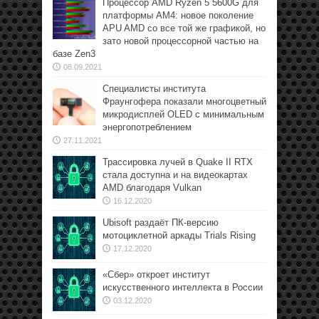
Процессор AMD Ryzen 5 5600G для
платформы АМ4: новое поколение
APU AMD со все той же графикой, но
зато новой процессорной частью на
базе Zen3
08.09.2021
Специалисты института
Фраунгофера показали многоцветный
микродисплей OLED с минимальным
энергопотреблением
27.11.2021
Трассировка лучей в Quake II RTX
стала доступна и на видеокартах
AMD благодаря Vulkan
16.12.2020
Ubisoft раздаёт ПК-версию
мотоциклетной аркады Trials Rising
17.12.2020
«Сбер» откроет институт
искусственного интеллекта в России
03.12.2020