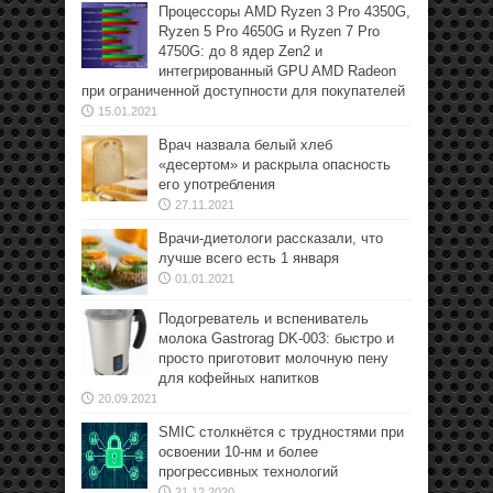
Процессоры AMD Ryzen 3 Pro 4350G,
Ryzen 5 Pro 4650G и Ryzen 7 Pro
4750G: до 8 ядер Zen2 и
интегрированный GPU AMD Radeon
при ограниченной доступности для покупателей
15.01.2021
Врач назвала белый хлеб
«десертом» и раскрыла опасность
его употребления
27.11.2021
Врачи-диетологи рассказали, что
лучше всего есть 1 января
01.01.2021
Подогреватель и вспениватель
молока Gastrorag DK-003: быстро и
просто приготовит молочную пену
для кофейных напитков
20.09.2021
SMIC столкнётся с трудностями при
освоении 10-нм и более
прогрессивных технологий
21.12.2020