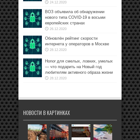
24.12.2020
ВОЗ объявила об обнаружении
нового типа COVID-19 в восьми
европейских странах
26.12.2020
Обновлён рейтинг скорости
интернета у операторов в Москве
28.12.2020
Honor для смелых, ловких, умелых
— что подарить на Новый год
любителям активного образа жизни
28.12.2020
НОВОСТИ В КАРТИНКАХ