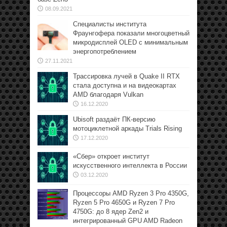
08.09.2021
Специалисты института
Фраунгофера показали многоцветный
микродисплей OLED с минимальным
энергопотреблением
27.11.2021
Трассировка лучей в Quake II RTX
стала доступна и на видеокартах
AMD благодаря Vulkan
16.12.2020
Ubisoft раздаёт ПК-версию
мотоциклетной аркады Trials Rising
17.12.2020
«Сбер» откроет институт
искусственного интеллекта в России
03.12.2020
Процессоры AMD Ryzen 3 Pro 4350G,
Ryzen 5 Pro 4650G и Ryzen 7 Pro
4750G: до 8 ядер Zen2 и
интегрированный GPU AMD Radeon