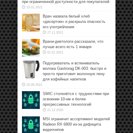
при ограниченной доступности для покупателей
15.01.2021
Врач назвала белый хлеб
«десертом» и раскрыла опасность
его употребления
27.11.2021
Врачи-диетологи рассказали, что
лучше всего есть 1 января
01.01.2021
Подогреватель и вспениватель
молока Gastrorag DK-003: быстро и
просто приготовит молочную пену
для кофейных напитков
20.09.2021
SMIC столкнётся с трудностями при
освоении 10-нм и более
прогрессивных технологий
21.12.2020
MSI ограничит ассортимент моделей
Radeon RX 6800 из-за дефицита
видеочипов