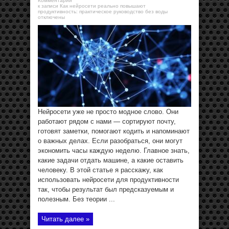
Комментарии
к записи Как нейросети реально повышают
продуктивность: практическое руководство без воды
отключены
Нейросети уже не просто модное слово. Они
работают рядом с нами — сортируют почту,
готовят заметки, помогают кодить и напоминают
о важных делах. Если разобраться, они могут
экономить часы каждую неделю. Главное знать,
какие задачи отдать машине, а какие оставить
человеку. В этой статье я расскажу, как
использовать нейросети для продуктивности
так, чтобы результат был предсказуемым и
полезным. Без теории ...
Читать далее »